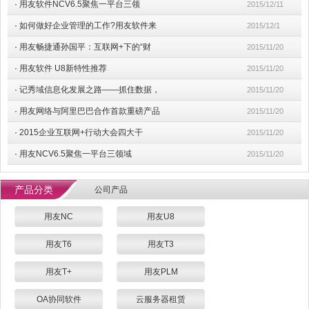
·
用友软件NCV6.5聚焦一平台三领
2015/12/11
·
如何做好企业管理的工作?用友软件来
2015/12/1
·
用友畅捷通孙国平：互联网+下的“财
2015/11/20
·
用友软件 U8新特性推荐
2015/11/20
·
记秀域信息化发展之路——抓住数据，
2015/11/20
·
用友网络与阿里巴巴合作首款重磅产品
2015/11/20
·
2015企业互联网+行动大会四大干
2015/11/20
·
用友NCV6.5聚焦一平台三领域
2015/11/20
产品分类
公司产品
用友NC
用友U8
用友T6
用友T3
用友T+
用友PLM
OA协同软件
云服务器租赁