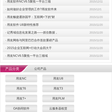
·
用友软件NCV6.5聚焦一平台三领
2015/12/11
·
如何做好企业管理的工作?用友软件来
2015/12/1
·
用友畅捷通孙国平：互联网+下的“财
2015/11/20
·
用友软件 U8新特性推荐
2015/11/20
·
记秀域信息化发展之路——抓住数据，
2015/11/20
·
用友网络与阿里巴巴合作首款重磅产品
2015/11/20
·
2015企业互联网+行动大会四大干
2015/11/20
·
用友NCV6.5聚焦一平台三领域
2015/11/20
产品分类
公司产品
用友NC
用友U8
用友T6
用友T3
用友T+
用友PLM
OA协同软件
云服务器租赁