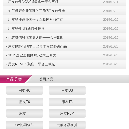
·
用友软件NCV6.5聚焦一平台三领
2015/12/11
·
如何做好企业管理的工作?用友软件来
2015/12/1
·
用友畅捷通孙国平：互联网+下的“财
2015/11/20
·
用友软件 U8新特性推荐
2015/11/20
·
记秀域信息化发展之路——抓住数据，
2015/11/20
·
用友网络与阿里巴巴合作首款重磅产品
2015/11/20
·
2015企业互联网+行动大会四大干
2015/11/20
·
用友NCV6.5聚焦一平台三领域
2015/11/20
产品分类
公司产品
用友NC
用友U8
用友T6
用友T3
用友T+
用友PLM
OA协同软件
云服务器租赁